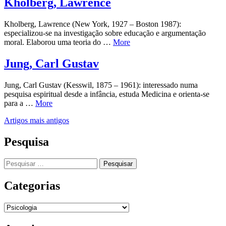
Kholberg, Lawrence
Kholberg, Lawrence (New York, 1927 – Boston 1987):
especializou-se na investigação sobre educação e argumentação
moral. Elaborou uma teoria do …
More
Jung, Carl Gustav
Jung, Carl Gustav (Kesswil, 1875 – 1961): interessado numa
pesquisa espiritual desde a infância, estuda Medicina e orienta-se
para a …
More
Navegação
Artigos mais antigos
de
Pesquisa
artigos
Pesquisar
por:
Categorias
Categorias