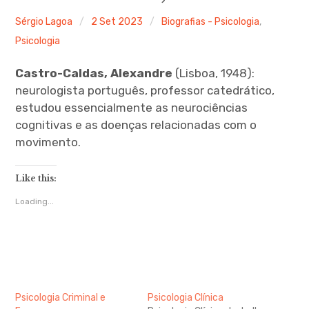
Ferramentas Digitais
Sérgio Lagoa
2 Set 2023
Biografias - Psicologia
,
Psicologia
Blog
Castro-Caldas, Alexandre
(Lisboa, 1948):
Glossário de Psicologia
neurologista português, professor catedrático,
estudou essencialmente as neurociências
Psicologia – Biografias
cognitivas e as doenças relacionadas com o
movimento.
Like this:
Loading...
Psicologia Criminal e
Psicologia Clínica