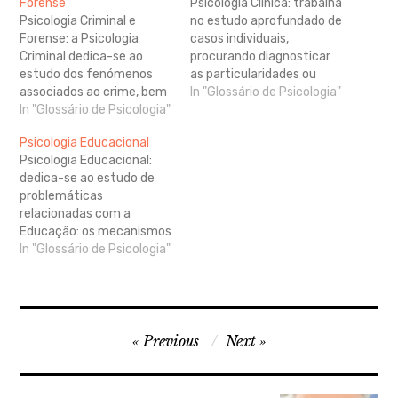
Forense
Psicologia Clínica: trabalha
Psicologia Criminal e
no estudo aprofundado de
Forense: a Psicologia
casos individuais,
Criminal dedica-se ao
procurando diagnosticar
estudo dos fenómenos
as particularidades ou
associados ao crime, bem
alterações no
In "Glossário de Psicologia"
com do perfil dos
In "Glossário de Psicologia"
funcionamento
indivíduos associados
psicológico das pessoas.
Psicologia Educacional
(criminosos e vítimas). O
Quando a Psicologia
Psicologia Educacional:
Psicólogo Criminal
Clínica se generaliza para
dedica-se ao estudo de
colabora: no diagnóstico e
o estudo de grupos,
problemáticas
tratamento de
falamos de Psicologia
relacionadas com a
perturbações psicológicas
Social Clínica.
Educação: os mecanismos
dos profissionais de
de aprendizagem e a
In "Glossário de Psicologia"
segurança e em reclusos;
eficiência e eficácia de
na formação para a
estratégias educacionais.
gestão de conflitos…
Alguns teóricos da
Educação consideram que
Navegação
psicologia educacional e
Previous
Next
psicologia escolar, embora
de
usadas como sinónimos,
artigos
são diferentes: ao