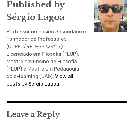
Published by
psicólogo educacional
compete desenvolver e
Sérgio Lagoa
avaliar procedimentos
para o…
Professor no Ensino Secundário e
Formador de Professores
(CCPFC/RFO-38329/17).
Licenciado em Filosofia (FLUP),
Mestre em Ensino de Filosofia
(FLUP) e Mestre em Pedagogia
do e-learning (UAb).
View all
posts by Sérgio Lagoa
Leave a Reply