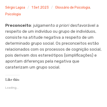
Ferramentas Digitais
Sérgio Lagoa
1 Set 2023
Glossário de Psicologia
,
Psicologia
Blog
Preconceito
: julgamento
a priori
desfavorável a
Glossário de Psicologia
respeito de um indivíduo ou grupo de indivíduos,
consiste na atitude negativa a respeito de um
Psicologia – Biografias
determinado grupo social. Os preconceitos estão
relacionados com os processos de cognição social,
pois derivam dos estereótipos (simplificações) e
apontam diferenças pela negativa que
caraterizam um grupo social.
Like this:
Loading...