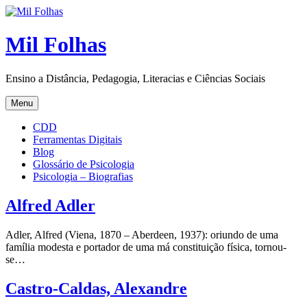
Skip
to
content
Mil Folhas
Ensino a Distância, Pedagogia, Literacias e Ciências Sociais
Menu
CDD
Ferramentas Digitais
Blog
Glossário de Psicologia
Psicologia – Biografias
Alfred Adler
Adler, Alfred (Viena, 1870 – Aberdeen, 1937): oriundo de uma
família modesta e portador de uma má constituição física, tornou-
se…
Castro-Caldas, Alexandre