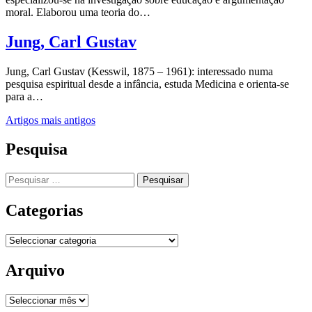
moral. Elaborou uma teoria do…
Jung, Carl Gustav
Jung, Carl Gustav (Kesswil, 1875 – 1961): interessado numa
pesquisa espiritual desde a infância, estuda Medicina e orienta-se
para a…
Navegação
Artigos mais antigos
de
Pesquisa
artigos
Pesquisar
por:
Categorias
Categorias
Arquivo
Arquivo