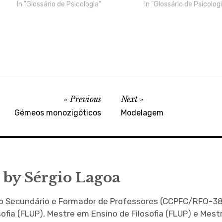
posteriormente verifica-se a
In "Glossário de Psicologia"
armazenando o patrimó
In "Glossário de Psicolog
clivagem de cada um dos
e assegurando a sua tr
cromossomas, dando-se a divisão
processo de divisão celu
do corpo da célula.
Condiciona a transmissã
Previous
Next
Gémeos monozigóticos
Modelagem
 by
Sérgio Lagoa
no Secundário e Formador de Professores (CCPFC/RFO-38
sofia (FLUP), Mestre em Ensino de Filosofia (FLUP) e Mes