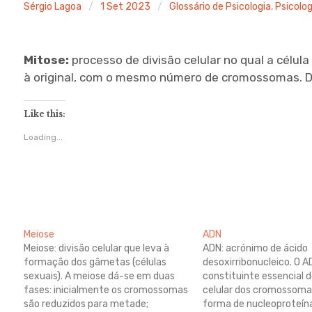
Sérgio Lagoa
1 Set 2023
Glossário de Psicologia
,
Psicolog
Mitose:
processo de divisão celular no qual a célula
à original, com o mesmo número de cromossomas. Di
Like this:
Loading...
Meiose
ADN
Meiose: divisão celular que leva à
ADN: acrónimo de ácido
formação dos gâmetas (células
desoxirribonucleico. O 
sexuais). A meiose dá-se em duas
constituinte essencial 
fases: inicialmente os cromossomas
celular dos cromossoma
são reduzidos para metade;
forma de nucleoproteín