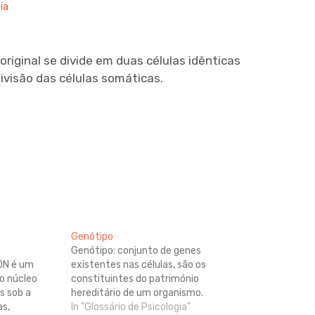
ia
 original se divide em duas células idênticas
visão das células somáticas.
Genótipo
Genótipo: conjunto de genes
ADN é um
existentes nas células, são os
do núcleo
constituintes do património
s sob a
hereditário de um organismo.
as,
In "Glossário de Psicologia"