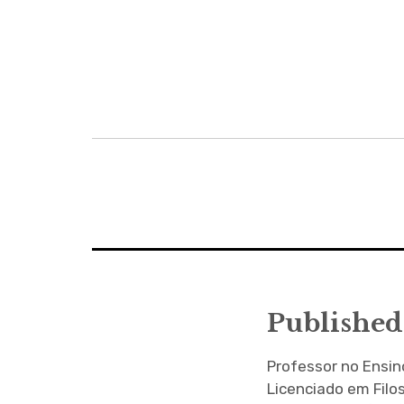
Navegação
de
artigos
Published
Professor no Ensi
Licenciado em Filo