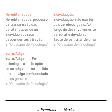
Hereditariedade
Individuação
Hereditariedade: processo
Individuação: não existem
de transmissão das
dois cérebros iguais. Ao
caraterísticas de um
longo do desenvolvimento
indivíduo aos seus
cerebral, e devido ao
descendentes através
facto de se tratar de uma
dos genes. As células
In "Glossário de Psicologia"
unidade psicossomática, o
In "Glossário de Psicologia"
reprodutoras
cérebro adapta-se e
Inato/Adquirido
(espermatozoide e óvulo,
evoluiu em função das
Inato/Adquirido: Em
no caso do ser humano)
suas caraterísticas
psicologia, o inato opõe-
transportam a
biologicamente herdadas
se ao adquirido, no sentido
informação genética dos
mas também das
em que algo é influenciado
genitores aos seus
influências ambientais e
pelos genes e
descendentes, como é o
das experiências
independente das
In "Glossário de Psicologia"
caso da cor dos olhos.
subjetivas do indivíduo.
influências do meio social
Note-se que uma doença
Consequentemente,
ou cultural. Tudo o que é
transmitida pela mãe…
forma-se um cérebro
inato é fixo e resistente à
com…
mudança, sendo próprio
Navegação
da espécie. Inato é aquilo
Previous
Next