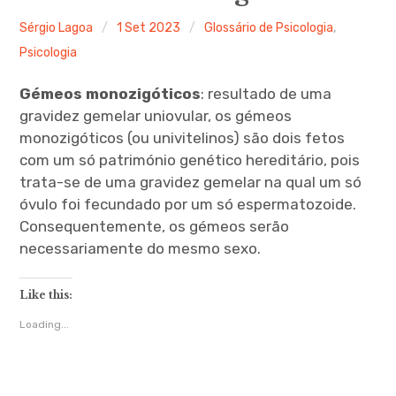
Ferramentas Digitais
Sérgio Lagoa
1 Set 2023
Glossário de Psicologia
,
Psicologia
Blog
Gémeos monozigóticos
: resultado de uma
Glossário de Psicologia
gravidez gemelar uniovular, os gémeos
monozigóticos (ou univitelinos) são dois fetos
Psicologia – Biografias
com um só património genético hereditário, pois
trata-se de uma gravidez gemelar na qual um só
óvulo foi fecundado por um só espermatozoide.
Consequentemente, os gémeos serão
necessariamente do mesmo sexo.
Like this:
Loading...