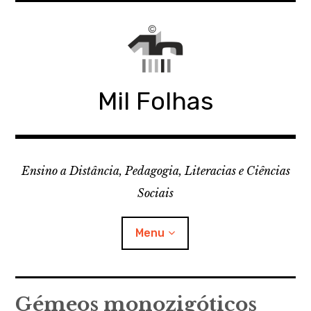
Skip
to
content
Mil Folhas
Ensino a Distância, Pedagogia, Literacias e Ciências
Sociais
Menu
CDD
Gémeos monozigóticos