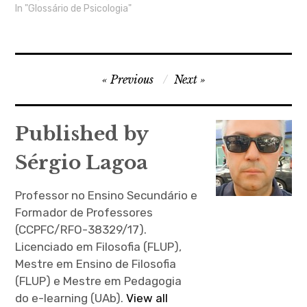
do mundo e guiar a ação.
In "Glossário de Psicologia"
que podem remeter para
sociais. Manifesta-se pelo
Assim, uma
tipos de personalidade ou
exercício de papéis
representação social é o
categoria social; verbais –
sociais…
resultado das atividades
…
de representação
Navegação
coletiva, ou seja, os
Previous
Next
saberes comuns
de
consistem em
artigos
representações
Published by
coletivamente
elaboradas. As
Sérgio Lagoa
representações sociais
são modalidades de
pensamento prático,
Professor no Ensino Secundário e
orientado…
Formador de Professores
(CCPFC/RFO-38329/17).
Licenciado em Filosofia (FLUP),
Mestre em Ensino de Filosofia
(FLUP) e Mestre em Pedagogia
do e-learning (UAb).
View all