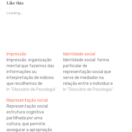
Like this:
Loading...
Impressão
Identidade social
Impressão: organização
Identidade social: forma
mental que fazemos das
particular de
informações ou
representação social que
interpretação de indícios
serve de mediador na
que recolhemos de
relação entre o indivíduo e
alguém, de modo a
In "Glossário de Psicologia"
o mundo social. Refere-se
In "Glossário de Psicologia"
categorizá-lo ou encaixá-
ao “nós” enquanto sentido
Representação social
lo numa determinada
de pertença a um
Representação social:
categoria que faça
determinado grupo social.
estrutura cognitiva
sentido para nós. Forma-
Processo de
partilhada por uma
se pela interpretação de
posicionamento no meio
cultura, que permite
indícios físicos -
ambiente através da
assegurar a apropriação
características corporais
participação em grupos