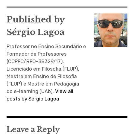
perturbações psicológicas
de
dos profissionais de
artigos
segurança e em reclusos;
Published by
na formação para a
gestão de conflitos…
Sérgio Lagoa
Professor no Ensino Secundário e
Formador de Professores
(CCPFC/RFO-38329/17).
Licenciado em Filosofia (FLUP),
Mestre em Ensino de Filosofia
(FLUP) e Mestre em Pedagogia
do e-learning (UAb).
View all
posts by Sérgio Lagoa
Leave a Reply