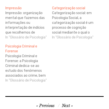
Impressão
Categorização social
Impressão: organização
Categorização social: em
mental que fazemos das
Psicologia Social, a
informações ou
categorização social é um
interpretação de indícios
processo de cognição
que recolhemos de
social mediante o qual o
alguém, de modo a
In "Glossário de Psicologia"
indivíduo se situa a si
In "Glossário de Psicologia"
categorizá-lo ou encaixá-
próprio e aos restantes
Psicologia Criminal e
lo numa determinada
em segmentos sociais aos
Forense
categoria que faça
quais atribui atributos
Psicologia Criminal e
sentido para nós. Forma-
específicos, construindo
Forense: a Psicologia
se pela interpretação de
uma identidade social que
Criminal dedica-se ao
indícios físicos -
tendencialmente
estudo dos fenómenos
características corporais
favorecerá os membros
associados ao crime, bem
que podem remeter para
do mesmo grupo e
com do perfil dos
In "Glossário de Psicologia"
tipos de personalidade ou
estigmatizará os…
indivíduos associados
categoria social; verbais –
(criminosos e vítimas). O
…
Psicólogo Criminal
colabora: no diagnóstico e
Navegação
tratamento de
Previous
Next