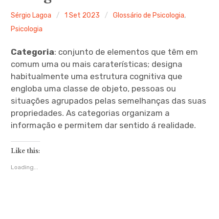
Ferramentas Digitais
Sérgio Lagoa
1 Set 2023
Glossário de Psicologia
,
Psicologia
Blog
Categoria
: conjunto de elementos que têm em
Glossário de Psicologia
comum uma ou mais caraterísticas; designa
habitualmente uma estrutura cognitiva que
Psicologia – Biografias
engloba uma classe de objeto, pessoas ou
situações agrupados pelas semelhanças das suas
propriedades. As categorias organizam a
informação e permitem dar sentido á realidade.
Like this:
Loading...