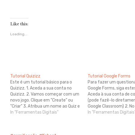
Like this:
Loading...
Tutorial Quizizz
Tutorial Google Forms
Este é um tutorial básico para o
Para fazer um questioná
Quizizz. 1. Aceda a sua conta no
Google Forms, siga estes
Quizizz. 2. Vamos começar com um
Aceda à sua conta de co
novo jogo. Clique em "Create" ou
(pode fazê-lo diretame
"Criar" 3. Atribua um nome ao Quiz e
Google Classroom) 2. No
seleccione uma área disciplinar
In "Ferramentas Digitais"
superior direito, clique 
In "Ferramentas Digitais
(matemática, química, etc.) 4. Crie
pontinhos" e seleccione 
uma nova questão. Existem várias
canto superior esquerdo
opções: escolha…
"Novo" e seleccione "Fo