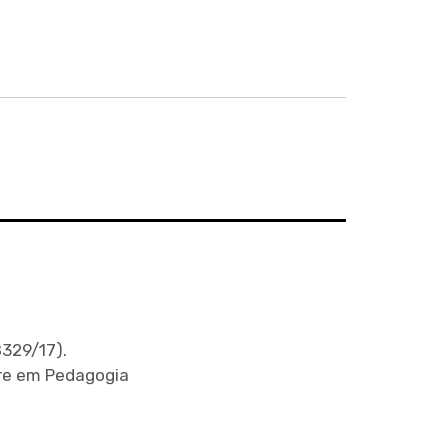
Escolha o tipo de questão…
329/17).
tre em Pedagogia