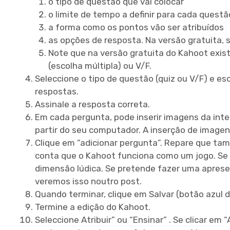
o tipo de questão que vai colocar
o limite de tempo a definir para cada questã
a forma como os pontos vão ser atribuídos
as opções de resposta. Na versão gratuita, 
Note que na versão gratuita do Kahoot exis
(escolha múltipla) ou V/F.
Seleccione o tipo de questão (quiz ou V/F) e es
respostas.
Assinale a resposta correta.
Em cada pergunta, pode inserir imagens da inter
partir do seu computador. A inserção de imagen
Clique em “adicionar pergunta”. Repare que ta
conta que o Kahoot funciona como um jogo. Se 
dimensão lúdica. Se pretende fazer uma apres
veremos isso noutro post.
Quando terminar, clique em Salvar (botão azul do
Termine a edição do Kahoot.
Seleccione Atribuir” ou “Ensinar” . Se clicar em 