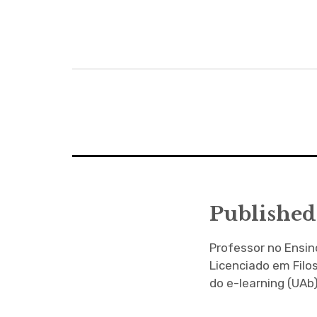
Navegação
de
artigos
Published
Professor no Ensi
Licenciado em Filo
do e-learning (UAb