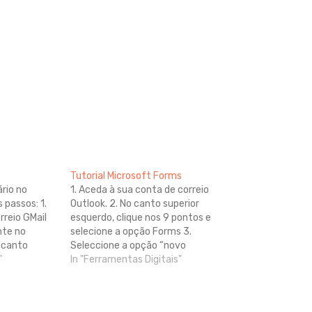
Tutorial Microsoft Forms
rio no
1. Aceda à sua conta de correio
 passos: 1.
Outlook. 2. No canto superior
rreio GMail
esquerdo, clique nos 9 pontos e
nte no
selecione a opção Forms 3.
 canto
Seleccione a opção “novo
nos "nove
"
questionário” 4. Insira o título do
In "Ferramentas Digitais"
Drive. 3. No
questionário; se necessário,
, clique em
acrescente uma descrição 5. Clique
rmulários do
em “Adicionar uma pergunta”.