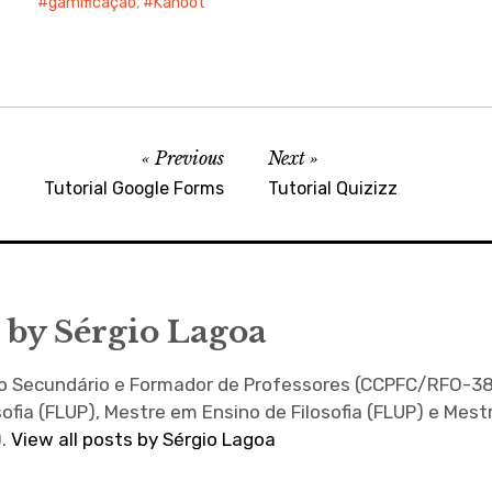
gamificação
,
Kahoot
Google" 4.…
Previous
Next
Tutorial Google Forms
Tutorial Quizizz
 by
Sérgio Lagoa
no Secundário e Formador de Professores (CCPFC/RFO-38
sofia (FLUP), Mestre em Ensino de Filosofia (FLUP) e Mes
).
View all posts by Sérgio Lagoa