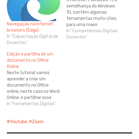
semelhança do Windows
10, contém algumas
ferramentas muito úteis
Navegação na Internet:
para uma maior
browsers (Edge)
acessibilidade para
In "Competências Digitais
In "Capacitação Digital de
utilizadores com
Docentes"
Docentes"
determinadas dificuldades
ou incapacidades. Uma
Edição e partilha de um
delas é a função "Zoom"
documento no Office
No Botão Iniciar do
Online
Microsoft Windows 10 ou
Neste tutorial vamos
Windows 11, pesquise
aprender a criar um
"Lupa" e abra a respetiva
documento no Office
aplicação. Aumente ou…
online, neste caso no Word
Online, e partilhar esse
mesmo documento com
In "Ferramentas Digitais"
outros utilizadores. 1. Abra
a sua Conta Institucional -
Youtube
,
Zoom
- utilize o Correio
Institucional Outlook para
o fazer. 2. No Iniciador de