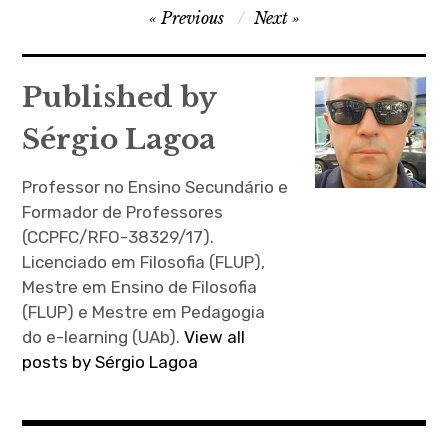
Aplicações (em cima, do
Navegação
Previous
Next
lado esquerdo), clique…
de
artigos
Published by
Sérgio Lagoa
Professor no Ensino Secundário e
Formador de Professores
(CCPFC/RFO-38329/17).
Licenciado em Filosofia (FLUP),
Mestre em Ensino de Filosofia
(FLUP) e Mestre em Pedagogia
do e-learning (UAb).
View all
posts by Sérgio Lagoa