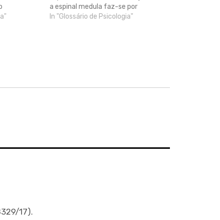
o
a espinal medula faz-se por
 os órgãos
ia"
intermédio do tronco cerebral.
In "Glossário de Psicologia"
as
egura o
dulas
 além das
329/17).