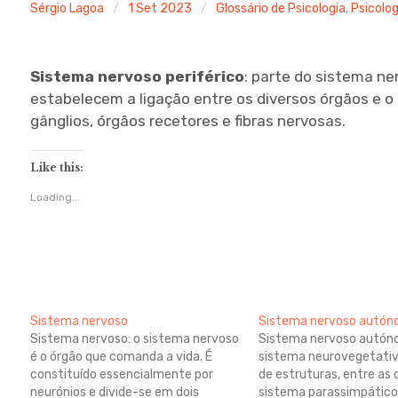
Sérgio Lagoa
1 Set 2023
Glossário de Psicologia
,
Psicolog
Sistema nervoso periférico
: parte do sistema n
estabelecem a ligação entre os diversos órgãos e o 
gânglios, órgãos recetores e fibras nervosas.
Like this:
Loading...
Sistema nervoso
Sistema nervoso autó
Sistema nervoso: o sistema nervoso
Sistema nervoso autón
é o órgão que comanda a vida. É
sistema neurovegetativ
constituído essencialmente por
de estruturas, entre as 
neurónios e divide-se em dois
sistema parassimpático