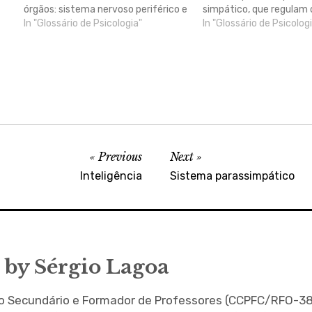
órgãos: sistema nervoso periférico e
simpático, que regulam 
sistema nervoso central. Durante o
In "Glossário de Psicologia"
funcionamento de todos
In "Glossário de Psicolog
desenvolvimento do embrião, o
e tecidos, assegurando 
sistema nervoso parece recapitular
diferentes funções. Ass
o desenvolvimento filogenético (ver
funcionamento das glân
Lei da Recapitulação). Contudo, o
endócrinas e exócrinas,
sistema nervoso…
vísceras.
Previous
Next
Inteligência
Sistema parassimpático
 by
Sérgio Lagoa
no Secundário e Formador de Professores (CCPFC/RFO-38