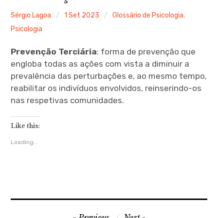
Ferramentas Digitais
Sérgio Lagoa
1 Set 2023
Glossário de Psicologia
,
Psicologia
Blog
Prevenção Terciária
: forma de prevenção que
Glossário de Psicologia
engloba todas as ações com vista a diminuir a
prevalência das perturbações e, ao mesmo tempo,
Psicologia – Biografias
reabilitar os indivíduos envolvidos, reinserindo-os
nas respetivas comunidades.
Like this:
Loading...
Navegação
Previous
Next