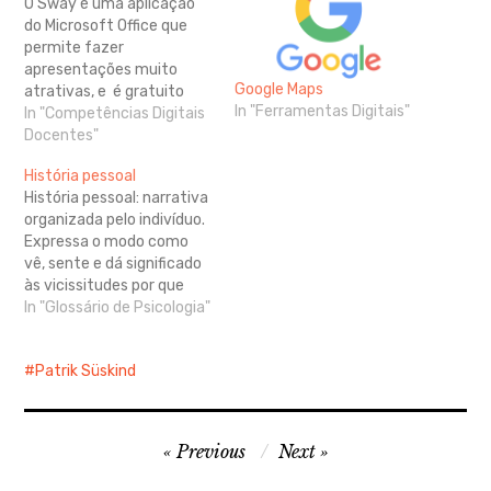
O Sway é uma aplicação
do Microsoft Office que
permite fazer
apresentações muito
Google Maps
atrativas, e é gratuito
In "Ferramentas Digitais"
para todos os utilizadores
In "Competências Digitais
de contas Microsoft
Docentes"
(Hotmail, Live ou Outlook).
História pessoal
Utilizadores de contas
História pessoal: narrativa
institucionais ou do
organizada pelo indivíduo.
Microsoft 365 podem ter
Expressa o modo como
disponíveis algumas
vê, sente e dá significado
funcionalidades
às vicissitudes por que
diferentes daqueles que
passou.
In "Glossário de Psicologia"
têm contas gratuitas. O
Sway não…
Patrik Süskind
Navegação
Previous
Next
de