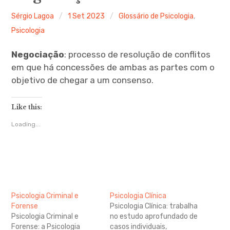
Ferramentas Digitais
Sérgio Lagoa
1 Set 2023
Glossário de Psicologia
,
Psicologia
Blog
Negociação
: processo de resolução de conflitos
Glossário de Psicologia
em que há concessões de ambas as partes com o
objetivo de chegar a um consenso.
Psicologia – Biografias
Like this:
Loading...
Psicologia Criminal e
Psicologia Clínica
Forense
Psicologia Clínica: trabalha
Psicologia Criminal e
no estudo aprofundado de
Forense: a Psicologia
casos individuais,