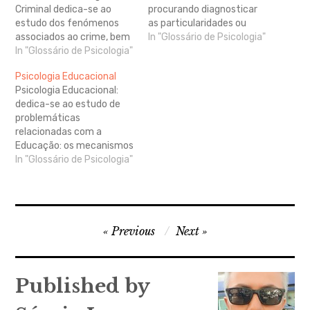
Criminal dedica-se ao
procurando diagnosticar
estudo dos fenómenos
as particularidades ou
associados ao crime, bem
alterações no
In "Glossário de Psicologia"
com do perfil dos
In "Glossário de Psicologia"
funcionamento
indivíduos associados
psicológico das pessoas.
Psicologia Educacional
(criminosos e vítimas). O
Quando a Psicologia
Psicologia Educacional:
Psicólogo Criminal
Clínica se generaliza para
dedica-se ao estudo de
colabora: no diagnóstico e
o estudo de grupos,
problemáticas
tratamento de
falamos de Psicologia
relacionadas com a
perturbações psicológicas
Social Clínica.
Educação: os mecanismos
dos profissionais de
de aprendizagem e a
In "Glossário de Psicologia"
segurança e em reclusos;
eficiência e eficácia de
na formação para a
estratégias educacionais.
gestão de conflitos…
Alguns teóricos da
Educação consideram que
Navegação
psicologia educacional e
Previous
Next
psicologia escolar, embora
de
usadas como sinónimos,
artigos
são diferentes: ao
Published by
psicólogo educacional
compete desenvolver e