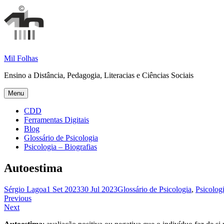
Skip
to
content
Mil Folhas
Ensino a Distância, Pedagogia, Literacias e Ciências Sociais
Menu
CDD
Ferramentas Digitais
Blog
Glossário de Psicologia
Psicologia – Biografias
Autoestima
Sérgio Lagoa
1 Set 2023
30 Jul 2023
Glossário de Psicologia
,
Psicolog
Navegação
Previous
Next
de