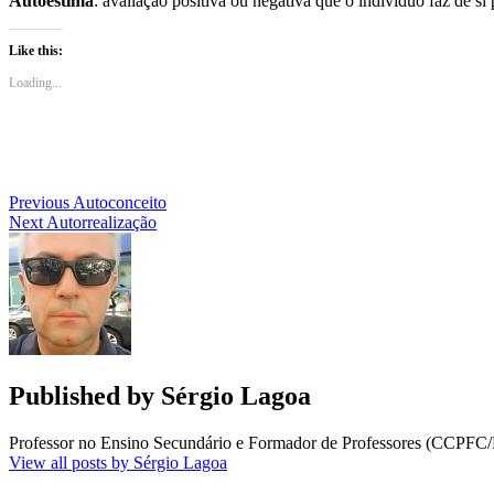
Autoestima
: avaliação positiva ou negativa que o indivíduo faz de si 
artigos
Like this:
Loading...
Navegação
Previous
Autoconceito
Next
Autorrealização
de
artigos
Published by
Sérgio Lagoa
Professor no Ensino Secundário e Formador de Professores (CCPFC/
View all posts by Sérgio Lagoa