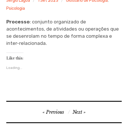
Sérgio Lagoa
1 Set 2023
Glossário de Psicologia
,
Psicologia
Blog
Processo
: conjunto organizado de
Glossário de Psicologia
acontecimentos, de atividades ou operações que
se desenrolam no tempo de forma complexa e
Psicologia – Biografias
inter-relacionada.
Like this:
Loading...
Navegação
Previous
Next
de