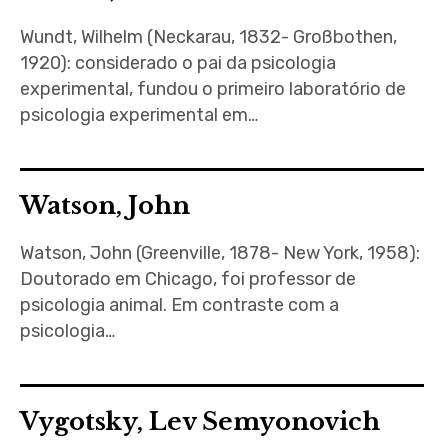
Ferramentas Digitais
Wundt, Wilhelm (Neckarau, 1832- Großbothen,
1920): considerado o pai da psicologia
Blog
experimental, fundou o primeiro laboratório de
psicologia experimental em…
Glossário de Psicologia
Psicologia – Biografias
Watson, John
Watson, John (Greenville, 1878- New York, 1958):
Doutorado em Chicago, foi professor de
psicologia animal. Em contraste com a
psicologia…
Vygotsky, Lev Semyonovich