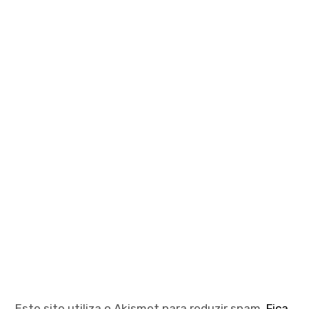
Este site utiliza o Akismet para reduzir spam.
Fica