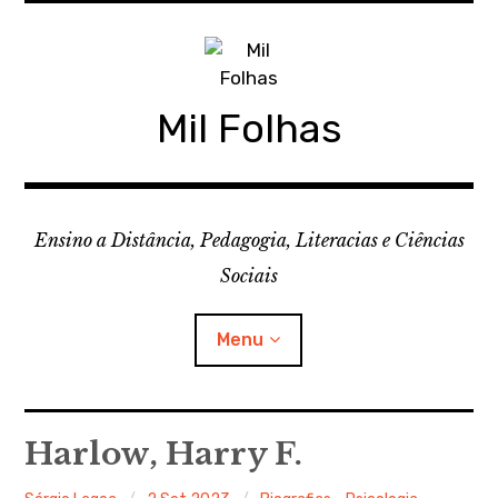
Skip
to
content
Mil Folhas
Ensino a Distância, Pedagogia, Literacias e Ciências
Sociais
Menu
CDD
Harlow, Harry F.
Ferramentas Digitais