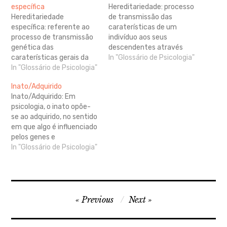
específica
Hereditariedade: processo
Hereditariedade
de transmissão das
específica: referente ao
caraterísticas de um
processo de transmissão
indivíduo aos seus
genética das
descendentes através
caraterísticas gerais da
dos genes. As células
In "Glossário de Psicologia"
espécie.
In "Glossário de Psicologia"
reprodutoras
(espermatozoide e óvulo,
Inato/Adquirido
no caso do ser humano)
Inato/Adquirido: Em
transportam a
psicologia, o inato opõe-
informação genética dos
se ao adquirido, no sentido
genitores aos seus
em que algo é influenciado
descendentes, como é o
pelos genes e
caso da cor dos olhos.
independente das
In "Glossário de Psicologia"
Note-se que uma doença
influências do meio social
transmitida pela mãe…
ou cultural. Tudo o que é
inato é fixo e resistente à
mudança, sendo próprio
Navegação
da espécie. Inato é aquilo
Previous
Next
que existe desde o
de
nascimento. Contudo,…