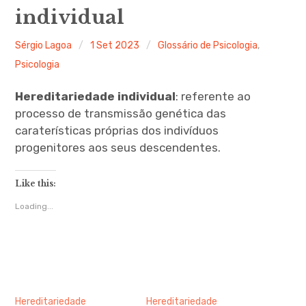
individual
Ferramentas Digitais
Sérgio Lagoa
1 Set 2023
Glossário de Psicologia
,
Blog
Psicologia
Glossário de Psicologia
Hereditariedade individual
: referente ao
processo de transmissão genética das
Psicologia – Biografias
caraterísticas próprias dos indivíduos
progenitores aos seus descendentes.
Like this:
Loading...
Hereditariedade
Hereditariedade