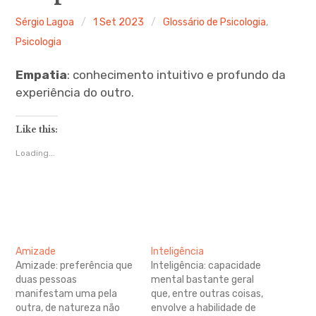
Ferramentas Digitais
Sérgio Lagoa
1 Set 2023
Glossário de Psicologia
,
Psicologia
Blog
Empatia
: conhecimento intuitivo e profundo da
Glossário de Psicologia
experiência do outro.
Psicologia – Biografias
Like this:
Loading...
Amizade
Inteligência
Amizade: preferência que
Inteligência: capacidade
duas pessoas
mental bastante geral
manifestam uma pela
que, entre outras coisas,
outra, de natureza não
envolve a habilidade de