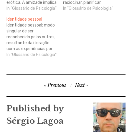
erótica. A amizade implica
raciocinar, planificar,
a empatia com o outro e a
In "Glossário de Psicologia"
resolver problemas,
In "Glossário de Psicologia"
identificação com a sua
pensar de forma abstrata,
Identidade pessoal
visão do mundo.
compreender ideias
Identidade pessoal: modo
complexas, aprender
singular de ser
rapidamente e aprender
reconhecido pelos outros,
com a experiência. Não é
resultante da iteração
uma mera aprendizagem
com as experiências por
literária, uma habilidade
que passámos ao longo da
In "Glossário de Psicologia"
estritamente académica
vida. Construção dinâmica
ou um talento para nos
da consciência de si
sairmos bem em provas.…
através das relações
intersubjetivas, da
Navegação
comunicação com os
Previous
Next
outros e das experiências
de
sociais. Trata-se de um
artigos
processo ativo, afetivo e
Published by
cognitivo de…
Sérgio Lagoa