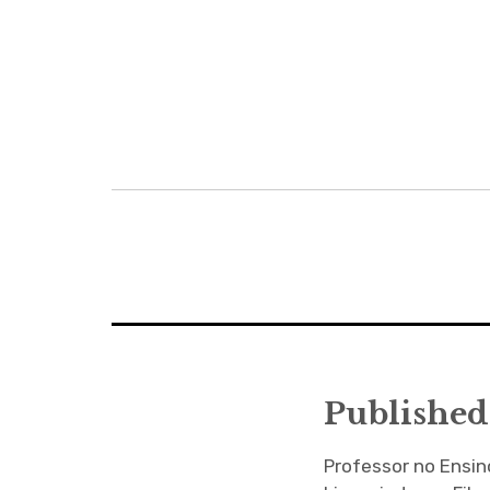
Navegação
de
artigos
Published
Professor no Ensi