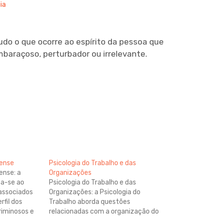
ia
tudo o que ocorre ao espírito da pessoa que
mbaraçoso, perturbador ou irrelevante.
rense
Psicologia do Trabalho e das
ense: a
Organizações
ca-se ao
Psicologia do Trabalho e das
associados
Organizações: a Psicologia do
rfil dos
Trabalho aborda questões
riminosos e
relacionadas com a organização do