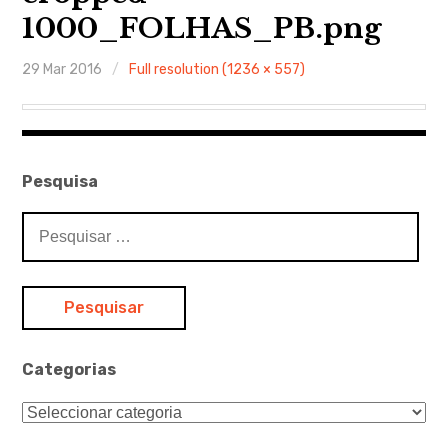
1000_FOLHAS_PB.png
Ferramentas Digitais
29 Mar 2016
Full resolution (1236 × 557)
Blog
Glossário de Psicologia
Psicologia – Biografias
Pesquisa
Pesquisar
por:
Categorias
Categorias