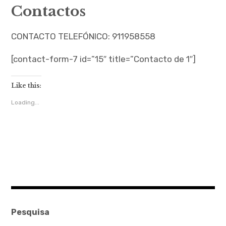
Contactos
Ferramentas Digitais
CONTACTO TELEFÓNICO: 911958558
Blog
[contact-form-7 id=”15″ title=”Contacto de 1″]
Glossário de Psicologia
Psicologia – Biografias
Like this:
Loading...
Pesquisa