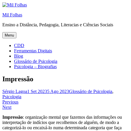
Skip
to
Mil Folhas
content
Ensino a Distância, Pedagogia, Literacias e Ciências Sociais
Menu
CDD
Ferramentas Digitais
Blog
Glossário de Psicologia
Psicologia – Biografias
Impressão
Sérgio Lagoa
1 Set 2023
5 Ago 2023
Glossário de Psicologia
,
Psicologia
Navegação
Previous
Next
de
Impressão
: organização mental que fazemos das informações ou
artigos
interpretação de indícios que recolhemos de alguém, de modo a
categorizá-lo ou encaixá-lo numa determinada categoria que faça