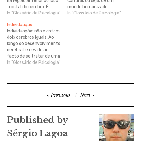
na região anterior do lobo
cultural, ou seja, de um
frontal do cérebro. É
mundo humanizado.
nestas áreas cerebrais
In "Glossário de Psicologia"
Existem vários casos
In "Glossário de Psicologia"
que se processam as
relatados e
Individuação
informações sobre o
documentados acerca de
Individuação: não existem
pensamento complexo, a
crianças que foram
dois cérebros iguais. Ao
identidade, a adequação
criadas por animais. Essa
longo do desenvolvimento
das condutas às
ausência de um processo
cerebral, e devido ao
exigências sociais e o
de socialização humana
facto de se tratar de uma
processo de tomada de
tem por consequência a
unidade psicossomática, o
In "Glossário de Psicologia"
decisão.
perda de algumas
cérebro adapta-se e
aptidões cerebrais, sendo
evoluiu em função das
possível a…
suas caraterísticas
biologicamente herdadas
Navegação
mas também das
Previous
Next
influências ambientais e
de
das experiências
artigos
subjetivas do indivíduo.
Published by
Consequentemente,
forma-se um cérebro
Sérgio Lagoa
com…