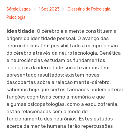
Ferramentas Digitais
Sérgio Lagoa
1 Set 2023
Glossário de Psicologia
,
Psicologia
Blog
Identidade
: O cérebro e a mente constituem a
Glossário de Psicologia
origem da identidade pessoal. O avanço das
neurociências tem possibilitado a compreensão
Psicologia – Biografias
do cérebro através da neurotecnologia. Genética
e neurociências estudam os fundamentos
biológicos da identidade social e ambas têm
apresentado resultados: existem novas
descobertas sobre a relação mente-cérebro;
sabemos hoje que certos fármacos podem alterar
funções cognitivas como a memória e que
algumas psicopatologias, como a esquizofrenia,
estão relacionadas com o modo de
funcionamento dos neurónios. Estes estudos
acerca da mente humana terão repercussões