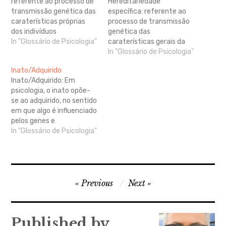
referente ao processo de
Hereditariedade
transmissão genética das
específica: referente ao
caraterísticas próprias
processo de transmissão
dos indivíduos
genética das
progenitores aos seus
In "Glossário de Psicologia"
caraterísticas gerais da
descendentes.
espécie.
In "Glossário de Psicologia"
Inato/Adquirido
Inato/Adquirido: Em
psicologia, o inato opõe-
se ao adquirido, no sentido
em que algo é influenciado
pelos genes e
independente das
In "Glossário de Psicologia"
influências do meio social
ou cultural. Tudo o que é
inato é fixo e resistente à
mudança, sendo próprio
Navegação
da espécie. Inato é aquilo
Previous
Next
que existe desde o
de
nascimento. Contudo,…
artigos
Published by