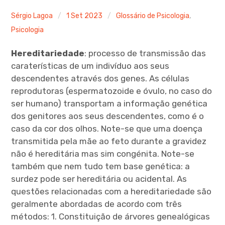
Ferramentas Digitais
Sérgio Lagoa
1 Set 2023
Glossário de Psicologia
,
Psicologia
Blog
Hereditariedade
: processo de transmissão das
Glossário de Psicologia
caraterísticas de um indivíduo aos seus
descendentes através dos genes. As células
Psicologia – Biografias
reprodutoras (espermatozoide e óvulo, no caso do
ser humano) transportam a informação genética
dos genitores aos seus descendentes, como é o
caso da cor dos olhos. Note-se que uma doença
transmitida pela mãe ao feto durante a gravidez
não é hereditária mas sim congénita. Note-se
também que nem tudo tem base genética: a
surdez pode ser hereditária ou acidental. As
questões relacionadas com a hereditariedade são
geralmente abordadas de acordo com três
métodos: 1. Constituição de árvores genealógicas